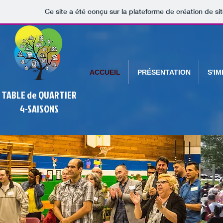
Ce site a été conçu sur la plateforme de création de si
ACCUEIL
PRÉSENTATION
S'I
TABLE de QUARTIER
4-SAISONS